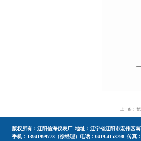
上一条： 暂
版权所有：
辽阳信海仪表厂
地址：辽宁省辽阳市宏伟区南
手机：13941999773（徐经理）
电话：0419-4153798
传真：0